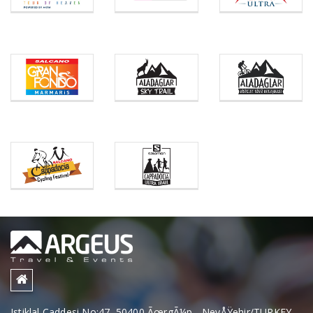
Istiklal Caddesi No:47, 50400 ÃœrgÃ¼p - NevÅŸehir/TURKEY